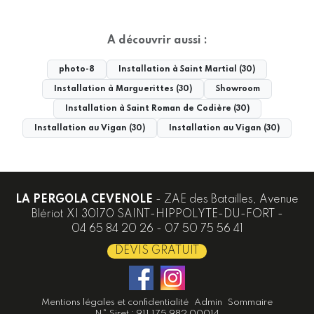
A découvrir aussi :
photo-8
Installation à Saint Martial (30)
Installation à Marguerittes (30)
Showroom
Installation à Saint Roman de Codière (30)
Installation au Vigan (30)
Installation au Vigan (30)
LA PERGOLA CEVENOLE
- ZAE des Batailles, Avenue
Blériot XI 30170 SAINT-HIPPOLYTE-DU-FORT -
04 65 84 20 26
-
07 50 75 56 41
DEVIS GRATUIT
Mentions légales et confidentialité
Admin
Sommaire
N° Siret : 911 175 982 00014